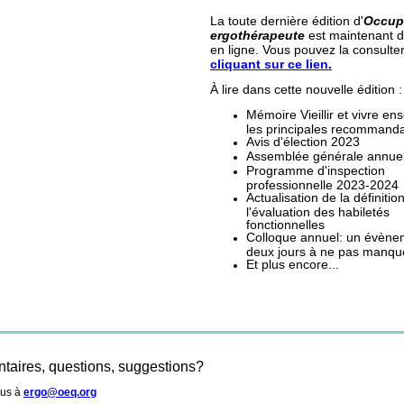
La toute dernière édition d'
Occupa
ergothérapeute
est maintenant d
en ligne. Vous pouvez la consulte
cliquant sur ce lien
.
À lire dans cette nouvelle édition :
Mémoire Vieillir et vivre en
les principales recommanda
Avis d'élection 2023
Assemblée générale annuel
Programme d'inspection
professionnelle 2023-2024
Actualisation de la définitio
l'évaluation des habiletés
fonctionnelles
Colloque annuel: un évène
deux jours à ne pas manqu
Et plus encore...
aires, questions, suggestions?
ous à
ergo@oeq.org