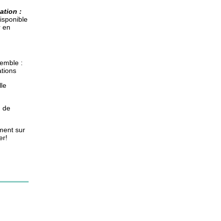
tion :
isponible
r en
semble :
tions
le
n de
ment sur
er!