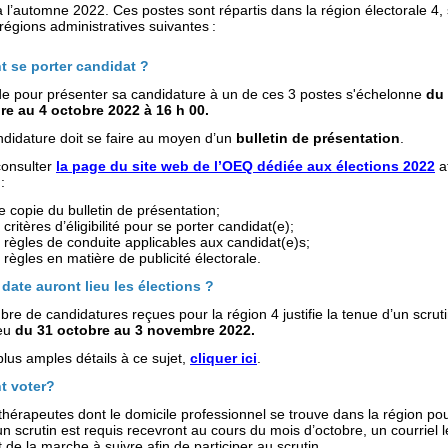
à l’automne 2022. Ces postes sont répartis dans la région électorale 4, 
régions administratives suivantes :
 se porter candidat ?
de pour présenter sa candidature à un de ces 3 postes s'échelonne
du
e au 4 octobre 2022 à 16 h 00.
ndidature doit se faire au moyen d’un
bulletin de présentation
.
consulter
la page du site web de l’OEQ dédiée aux élections 2022
a
:
e copie du bulletin de présentation;
 critères d’éligibilité pour se porter candidat(e);
s règles de conduite applicables aux candidat(e)s;
s règles en matière de publicité électorale.
 date auront lieu les élections ?
bre de candidatures reçues pour la région 4 justifie la tenue d’un scruti
ieu
du 31 octobre au 3 novembre 2022.
lus amples détails à ce sujet,
cliquer ici
.
 voter?
hérapeutes dont le domicile professionnel se trouve dans la région po
un scrutin est requis recevront au cours du mois d’octobre, un courriel l
 de la marche à suivre afin de participer au scrutin.