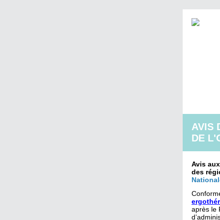
AVIS 
DE L
Avis aux
des régi
National
Conformé
ergothér
après le 
d’adminis