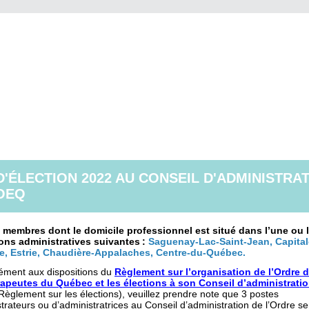
D'ÉLECTION 2022 AU CONSEIL D'ADMINISTRA
'OEQ
 membres dont le domicile professionnel est situé dans l’une ou l
ons administratives suivantes :
Saguenay-Lac-Saint-Jean, Capital
e, Estrie, Chaudière-Appalaches, Centre-du-Québec.
ment aux dispositions du
Règlement sur l’organisation de l’Ordre 
apeutes du Québec et les élections à son Conseil d’administrati
Règlement sur les élections), veuillez prendre note que 3 postes
trateurs ou d’administratrices au Conseil d’administration de l’Ordre s