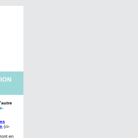
TION
’autre
e-
des
on
(ci-
eront en