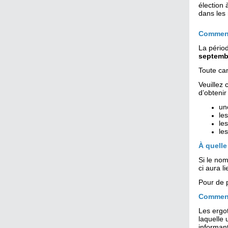
élection 
dans les 
Comment
La pério
septembr
Toute ca
Veuillez 
d’obtenir 
un
les
le
le
À quelle
Si le nom
ci aura l
Pour de p
Comment
Les ergot
laquelle 
informant