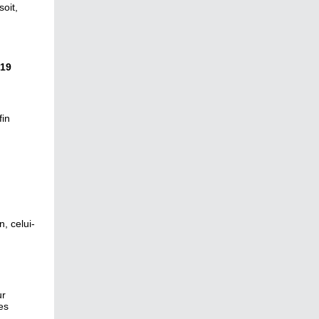
soit,
 19
fin
n, celui-
ur
es