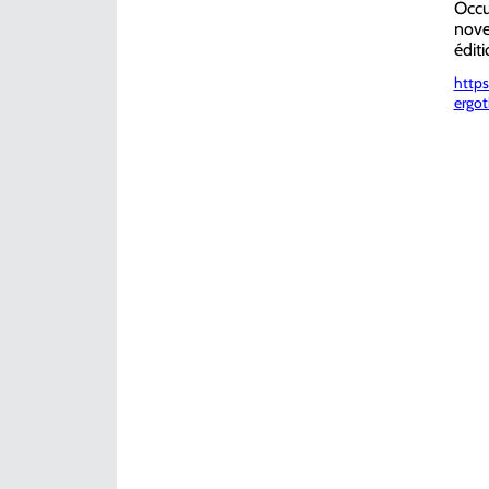
Occu
nove
éditi
https
ergot