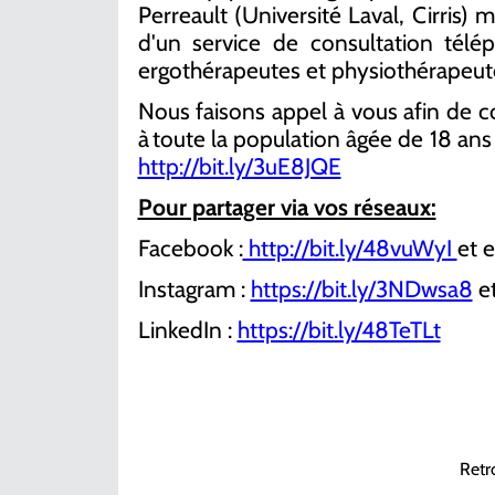
Perreault (Université Laval, Cirris) 
d'un service de consultation télé
ergothérapeutes et physiothérapeu
Nous faisons appel à vous afin de c
à toute la population âgée de 18 ans 
http://bit.ly/3uE8JQE
Pour partager via vos réseaux:
Facebook :
http://bit.ly/48vuWyI
et e
Instagram :
https://bit.ly/3NDwsa8
et
LinkedIn :
https://bit.ly/48TeTLt
Retr