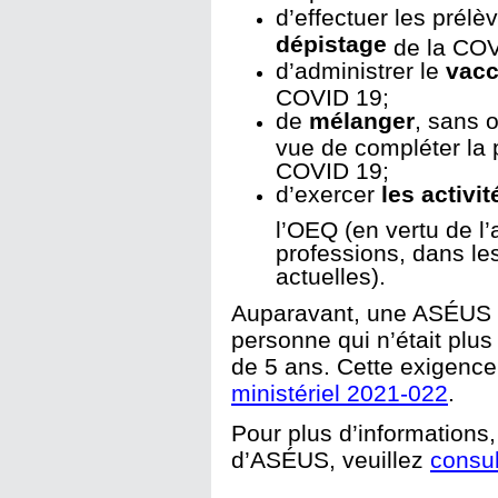
d’effectuer les prél
dépistage
de la COV
d’administrer le
vacc
COVID 19;
de
mélanger
, sans 
vue de compléter la 
COVID 19;
d’exercer
les activi
l’OEQ (en vertu de l’a
professions, dans le
actuelles).
Auparavant, une ASÉUS n
personne qui n’était pl
de 5 ans. Cette exigence a
ministériel 2021-022
.
Pour plus d’informations
d’ASÉUS, veuillez
consul