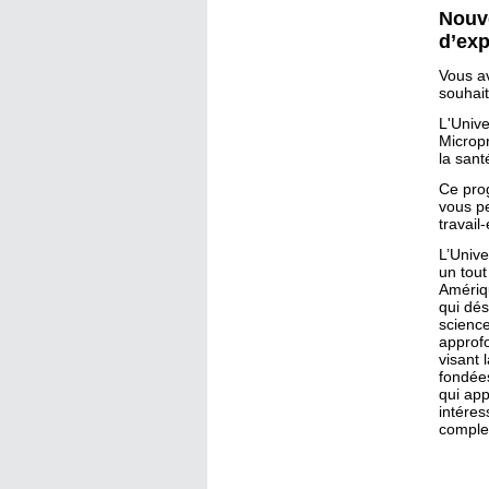
Nouv
d’exp
Vous av
souhait
L'Unive
Microp
la sant
Ce pro
vous pe
travail
L’Unive
un tou
Amériqu
qui dés
scienc
approfo
visant 
fondées
qui ap
intéres
comple