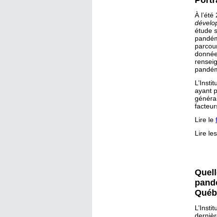
Portr
À l’été
dévelo
étude s
pandémi
parcour
donnée
renseig
pandém
L’Insti
ayant p
généra
facteur
Lire le
Lire le
Quell
pandé
Québ
L’Insti
dernièr