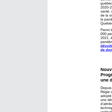
québéco
2020-20
santé, 
de la s
la pand
Québéc
Parmi l
000 pe
2021, à
pandé
dévoil
de do
Nouv
Prog
une d
Depuis
Régie 
adopté
une dé
d’attr
techniq
vertica