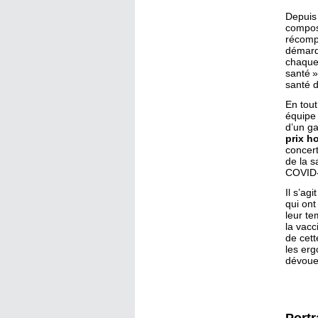
Depuis
compos
récomp
démarqu
chaque 
santé »
santé 
En tout
équipe 
d’un ga
prix h
concert
de la s
COVID-
Il s’ag
qui ont
leur te
la vacc
de cett
les erg
dévoue