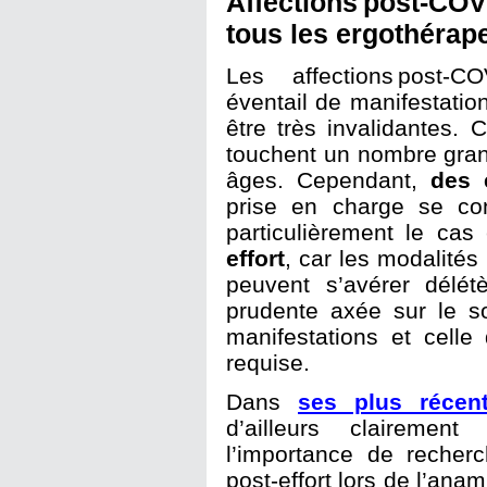
Affections post-COV
tous les ergothérap
Les affections post-
éventail de manifestati
être très invalidantes.
touchent un nombre gran
âges. Cependant,
des 
prise en charge se con
particulièrement le ca
effort
, car les modalités 
peuvent s’avérer délét
prudente axée sur le s
manifestations et celle 
requise.
Dans
ses plus récent
d’ailleurs clairement 
l’importance de recherc
post-effort lors de l’ana