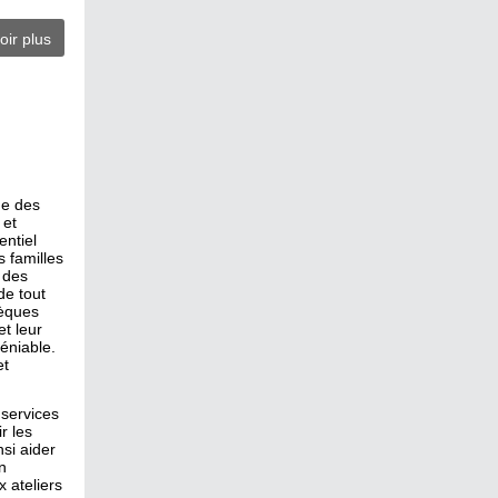
oir plus
ne des
 et
entiel
 familles
 des
de tout
hèques
et leur
éniable.
et
 services
r les
nsi aider
n
 ateliers