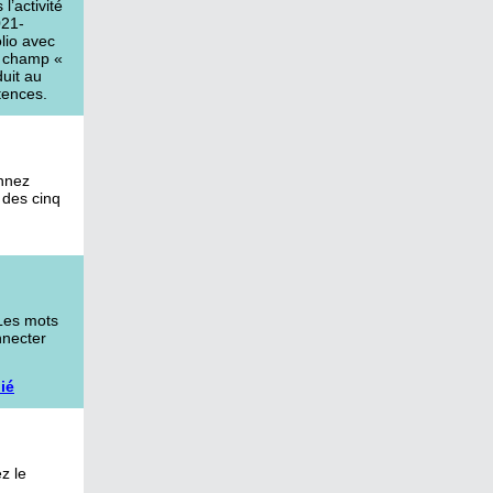
’activité
021-
olio avec
le champ «
duit au
tences.
onnez
 des cinq
 Les mots
nnecter
ié
z le