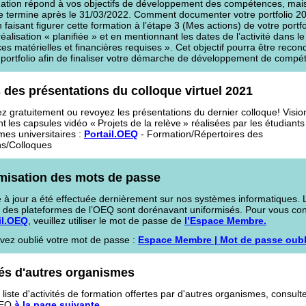
ation répond à vos objectifs de développement des compétences, mais l
e termine après le 31/03/2022. Comment documenter votre portfolio 2
faisant figurer cette formation à l’étape 3 (Mes actions) de votre portf
 réalisation « planifiée » et en mentionnant les dates de l’activité dans 
s matérielles et financières requises ». Cet objectif pourra être recon
 portfolio afin de finaliser votre démarche de développement de compé
 des présentations du colloque virtuel 2021
z gratuitement ou revoyez les présentations du dernier colloque! Visi
 les capsules vidéo « Projets de la relève » réalisées par les étudiants
es universitaires :
Portail.OEQ
- Formation/Répertoires des
ns/Colloques
misation des mots de passe
 à jour a été effectuée dernièrement sur nos systèmes informatiques.
 des plateformes de l’OEQ sont dorénavant uniformisés. Pour vous co
il.OEQ
, veuillez utiliser le mot de passe de
l’Espace Membre.
avez oublié votre mot de passe :
Espace Membre | Mot de passe oubl
tés d'autres organismes
liste d'activités de formation offertes par d'autres organismes, consulte
OEQ
à la page suivante
.