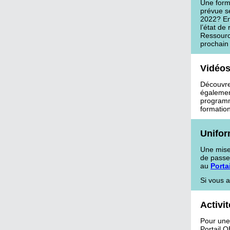
Une form
prévue s
2022? En 
l’état de
Ressource
prochain
Vidéos
Découvre
également
programm
formatio
Unifor
Une mise
de passe
au
Porta
Si vous 
Activi
Pour une 
Portail.