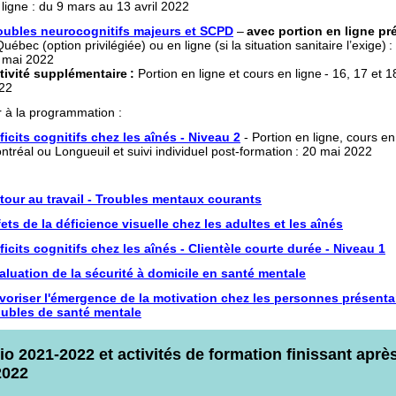
 ligne : du 9 mars au 13 avril 2022
oubles neurocognitifs majeurs et SCPD
–
avec portion en ligne pré
uébec (option privilégiée) ou en ligne (si la situation sanitaire l’exige) :
 mai 2022
tivité supplémentaire :
Portion en ligne et cours en ligne - 16, 17 et 
22
r à la programmation :
ficits cognitifs chez les aînés - Niveau 2
- Portion en ligne, cours en
ntréal ou Longueuil et suivi individuel post-formation : 20 mai 2022
:
tour au travail - Troubles mentaux courants
fets de la déficience visuelle chez les adultes et les aînés
ficits cognitifs chez les aînés - Clientèle courte durée - Niveau 1
aluation de la sécurité à domicile en santé mentale
voriser l'émergence de la motivation chez les personnes présenta
oubles de santé mentale
io 2021-2022 et activités de formation finissant après
2022