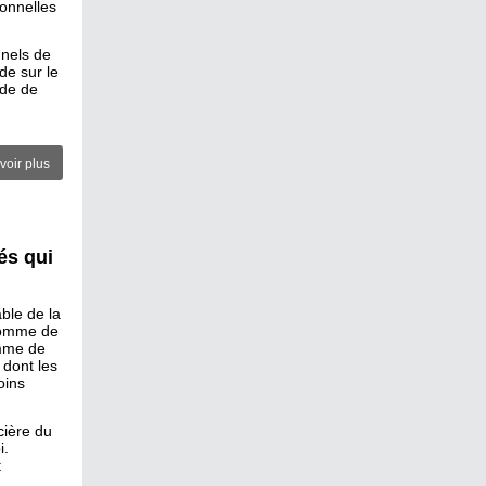
ionnelles
nnels de
de sur le
ide de
voir plus
és qui
able de la
 somme de
amme de
 dont les
oins
cière du
i.
t