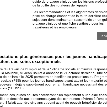
guide de pratique clinique sur les lésions profess
de la coiffe des rotateurs de l’épaule.
Les recommandations et les algorithmes décisio
prise en charge émanant de la toute dernière étu
sujet sont donc maintenant rassemblés en un gu
pratique clinique et une fiche synthèse pour les
travailleurs et les employeurs.
En sa
estations plus généreuses pour les jeunes handicap
itent des soins exceptionnels
re du Travail, de l'Emploi et de la Solidarité sociale et ministre respons
e la Mauricie, M. Jean Boulet a annoncé le 21 octobre dernier qu'une
ns de dollars d'ici 2025 permettra de bonifier les prestations du Progr
é sociale (PSS) pour les jeunes handicapés ayant atteint leur majorité et
recevaient déjà le supplément pour enfant handicapé nécessitant des s
nnels (SEHNSE).
ment, ces jeunes adultes accéderont plus rapidement à une aide finan
iée et destinée aux personnes ayant des contraintes sévères à l'emplo
t, il fallait attendre cinq ans et demi avant de pouvoir bénéficier de ce
nt.