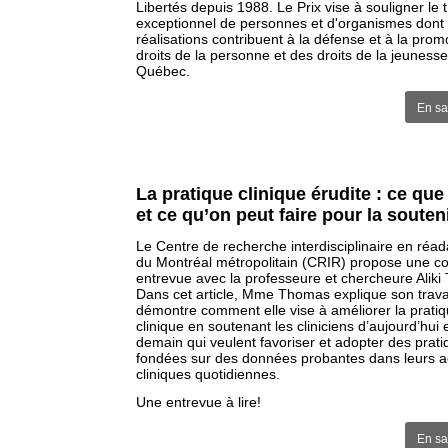
Libertés depuis 1988. Le Prix vise à souligner le t
exceptionnel de personnes et d'organismes dont 
réalisations contribuent à la défense et à la prom
droits de la personne et des droits de la jeuness
Québec.
En sa
La pratique clinique érudite : ce que
et ce qu’on peut faire pour la souten
Le Centre de recherche interdisciplinaire en réad
du Montréal métropolitain (CRIR) propose une co
entrevue avec la professeure et chercheure Alik
Dans cet article, Mme Thomas explique son travai
démontre comment elle vise à améliorer la prati
clinique en soutenant les cliniciens d’aujourd’hui 
demain qui veulent favoriser et adopter des prat
fondées sur des données probantes dans leurs ac
cliniques quotidiennes.
Une entrevue à lire!
En sa