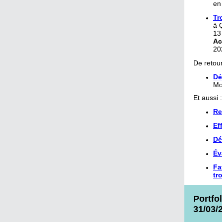
en
Tr
à Q
13
Ac
20
De retou
Dé
Mo
Et aussi 
Re
Ef
Dé
Év
Fa
tr
Portfol
31/03/