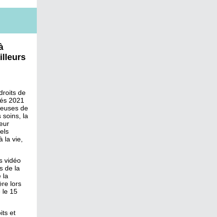
à
illeurs
droits de
tés 2021
lleuses de
soins, la
leur
els
 la vie,
s vidéo
s de la
 la
re lors
 le 15
ts et