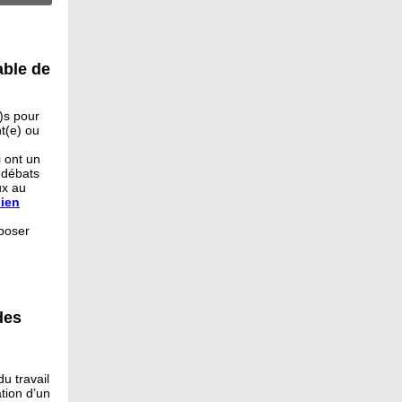
able de
)s pour
t(e) ou
i ont un
 débats
ux au
lien
époser
des
u travail
tion d’un