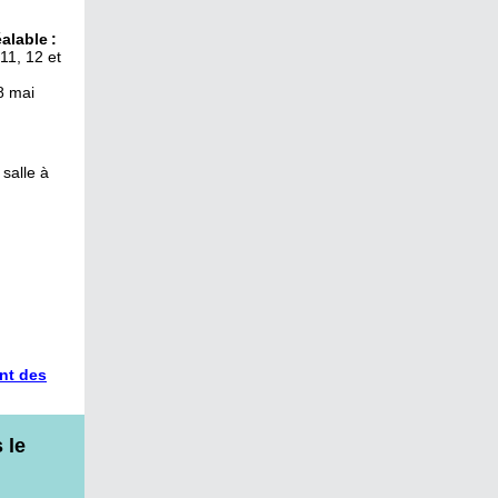
alable :
 11, 12 et
18 mai
 salle à
nt des
 le