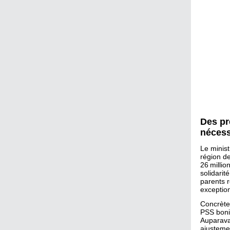
Des pr
nécess
Le minist
région d
26 millio
solidarit
parents 
exceptio
Concrète
PSS bonif
Auparavan
ajusteme