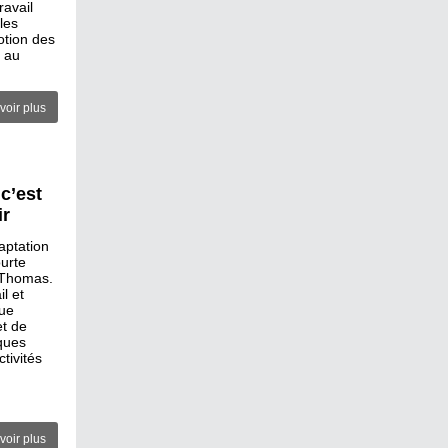
ravail
les
otion des
e au
voir plus
 c’est
ir
aptation
urte
i Thomas.
l et
que
et de
iques
tivités
voir plus